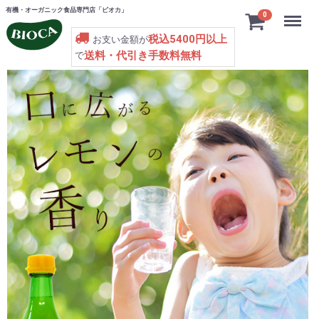
有機・オーガニック食品専門店「ビオカ」
Menu
0
税込5400円以上
お支い金額が
送料・代引き手数料無料
で