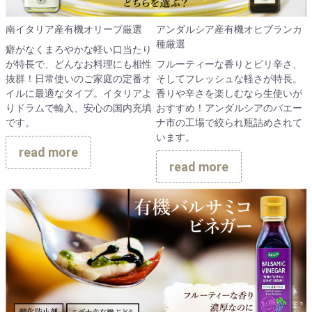
南イタリア産有機オリーブ厳選
アンダルシア産有機オヒブランカ
種厳選
癖がなくまろやかな軽い口当たり
が特長で、どんなお料理にも相性
フルーティーな香りとピリ辛さ、
抜群！日常使いのご家庭の定番オ
そしてフレッシュな軽さが特長。
イルに最適なタイプ。イタリアよ
香りや辛さを楽しむなら生使いが
りドラムで輸入、安心の国内充填
おすすめ！アンダルシアのバエー
です。
ナ市の工場で絞られ瓶詰めされて
います。
read more
read more