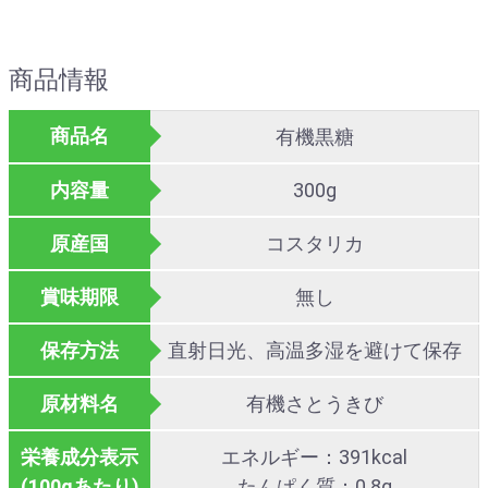
商品情報
商品名
有機黒糖
内容量
300g
原産国
コスタリカ
賞味期限
無し
保存方法
直射日光、高温多湿を避けて保存
原材料名
有機さとうきび
栄養成分表示
エネルギー：391kcal
(100gあたり)
たんぱく質：0.8g