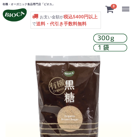
有機・オーガニック食品専門店「ビオカ」
Menu
0
税込5400円以上
お支い金額が
送料・代引き手数料無料
で