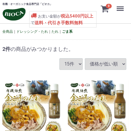
有機・オーガニック食品専門店「ビオカ」
Menu
0
税込5400円以上
お支い金額が
送料・代引き手数料無料
で
全商品
ドレッシング・たれ
たれ
ごま系
2
件
の商品がみつかりました。