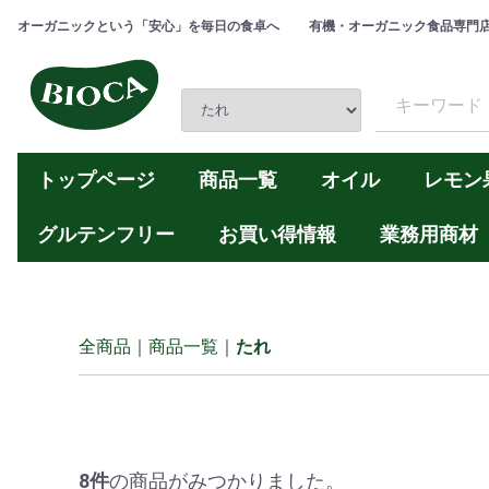
オーガニックという「安心」を毎日の食卓へ
有機・オーガニック食品専門
トップページ
商品一覧
オイル
レモン
グルテンフリー
お買い得情報
業務用商材
オイル
レモン果汁
バルサミコ酢
ドレッシング
たれ
パスタ
砂糖
黒糖
新商品
業務用商材
オリーブオイル
ひまわり油
ごま油
オリーブオイ
ごま油
ひまわり油
レモン果
バルサミ
箱買い特別価格
アウトレット品
大容量サイズ
小袋たれ
小袋ドレッシン
全商品
商品一覧
たれ
8
件
の商品がみつかりました。