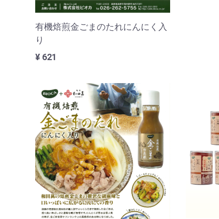
有機焙煎金ごまのたれにんにく入
り
¥ 621