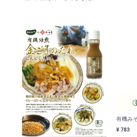
有機み
¥ 783