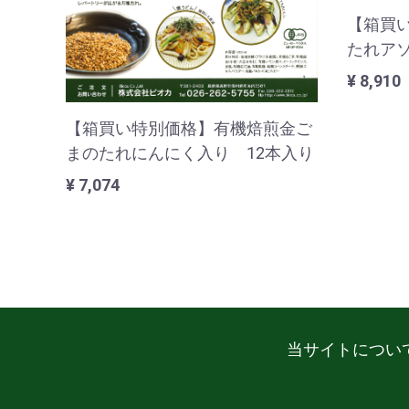
【箱買
たれアソ
¥ 8,910
【箱買い特別価格】有機焙煎金ご
まのたれにんにく入り 12本入り
¥ 7,074
当サイトについ