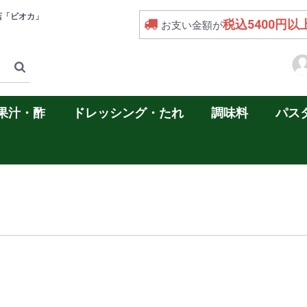
店「ビオカ」
税込5400円以
お支い金額が
果汁・酢
ドレッシング・たれ
調味料
パス
ル
汁
コ酢
イタリア産
スペイン産
イタリア産
スペイン産
ドレッシング
たれ
くるみ系
ごま系
砂糖
黒糖
スパゲ
ペンネ
フズィ
グ