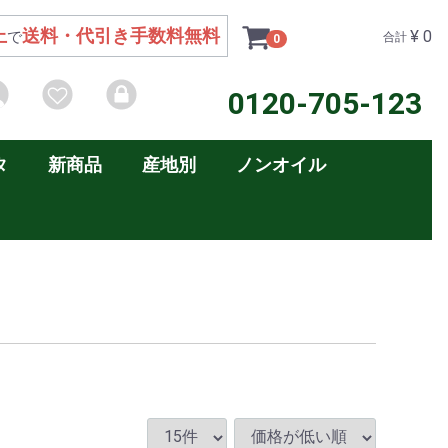
上
送料・代引き手数料無料
¥ 0
で
合計
0
0120-705-123
タ
新商品
産地別
ノンオイル
ッティ
リ
日本製造
イタリア産
スペイン産
メキシコ産
ブラジル産
コスタリカ産