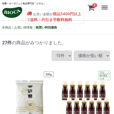
有機・オーガニック食品専門店「ビオカ」
Menu
0
税込5400円以上
お支い金額が
送料・代引き手数料無料
で
全商品
お買い得情報
箱買い特別価格
27
件
の商品がみつかりました。